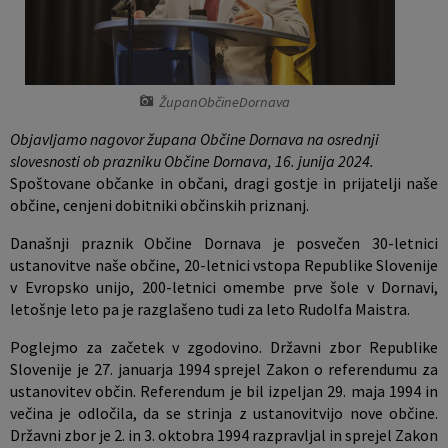
Vaške skupnosti
Prostorski akti občine
Naselja v občini
Predpisi in odloki
ŽupanObčineDornava
Organigram
Proračun občine
Objavljamo nagovor župana Občine Dornava na osrednji
slovesnosti ob prazniku Občine Dornava, 16. junija 2024.
Varstvo osebnih podatkov
Lokalne volitve
Spoštovane občanke in občani, dragi gostje in prijatelji naše
občine, cenjeni dobitniki občinskih priznanj.
Temeljni akti občine
Današnji praznik Občine Dornava je posvečen 30-letnici
ustanovitve naše občine, 20-letnici vstopa Republike Slovenije
Strateški dokumenti
v Evropsko unijo, 200-letnici omembe prve šole v Dornavi,
letošnje leto pa je razglašeno tudi za leto Rudolfa Maistra.
Katalog informacij javnega značaja
Poglejmo za začetek v zgodovino. Državni zbor Republike
Slovenije je 27. januarja 1994 sprejel Zakon o referendumu za
ustanovitev občin. Referendum je bil izpeljan 29. maja 1994 in
večina je odločila, da se strinja z ustanovitvijo nove občine.
Državni zbor je 2. in 3. oktobra 1994 razpravljal in sprejel Zakon