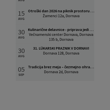
Otroški dan 2026 na piknik prostoru v Žamencih
15
Žamenci 12a, Dornava
AVG
Kulinarične delavnice - priprava jedi povezanih z lükom
30
Večnamenski center Dornava, Dornava
AVG
135 b, Dornava
31. LÜKARSKI PRAZNIK V DORNAVI
30
Dornava 128, Dornava
AVG
Tradicija brez meja – čezmejno ohranjanje kulinarične in kulturne dediščine
05
Dornava 2d, Dornava
SEP