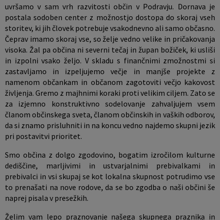
uvršamo v sam vrh razvitosti občin v Podravju. Dornava je
postala sodoben center z možnostjo dostopa do skoraj vseh
storitev, ki jih človek potrebuje vsakodnevno ali samo občasno.
Čeprav imamo skoraj vse, so želje vedno velike in pričakovanja
visoka. Žal pa občina ni severni tečaj in župan božiček, ki usliši
in izpolni vsako željo. V skladu s finančnimi zmožnostmi si
zastavljamo in izpeljujemo večje in manjše projekte z
namenom občankam in občanom zagotoviti večjo kakovost
življenja. Gremo z majhnimi koraki proti velikim ciljem. Zato se
za izjemno konstruktivno sodelovanje zahvaljujem vsem
članom občinskega sveta, članom občinskih in vaških odborov,
da si znamo prisluhniti in na koncu vedno najdemo skupni jezik
pri postavitvi prioritet.
Smo občina z dolgo zgodovino, bogatim izročilom kulturne
dediščine, marljivimi in ustvarjalnimi prebivalkami in
prebivalci in vsi skupaj se kot lokalna skupnost potrudimo vse
to prenašati na nove rodove, da se bo zgodba o naši občini še
naprej pisala v presežkih.
Želim vam lepo praznovanje našega skupnega praznika in