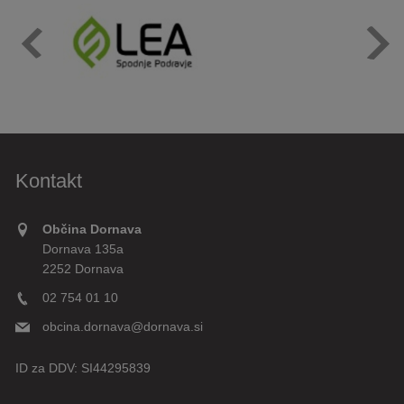
Kontakt
Občina Dornava
Dornava 135a
2252 Dornava
02 754 01 10
obcina.dornava@dornava.si
ID za DDV:
SI44295839