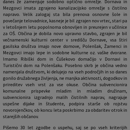
danes že zamenjuje sodobno optično omrežje. Dornava in
Mezgovci imata zgrajeno kanalizacijsko omrežje s čistilno
napravo. Velik zalogaj sta bila prenova osnovne šole in
povečanje telovadnice, kasneje je bil zgrajen nov vrtec, stari pa
v letošnjem letu popolnoma obnovljen in preurejen v učilnice
za OŠ. Občina je dobila novo upravno stavbo, zgrajen je bil
večnamenski kulturni center v središču Dornave, vsa štiri
gasilska društva imajo nove domove, Polenšak, Žamenci in
Mezgovci imajo lepe in sodobne kulturne oz. vaške dvorane.
Imamo Ribiški dom in Čüšekovo domačijo v Dornavi in
Turistični dom na Polenšaku. Posebno skrb je občina vedno
namenjala društvom, ki delujejo na vseh področjih in so danes
gonilo družabnega življenja, ne manjka aktivnosti, dogodkov in
prireditev vseh vrst za vse okuse. Občina subvencionira
komunalne prispevke mladim in mladim družinam,
subvencionira izgradnjo malih čistilnih naprav, nagrajuje
uspešne dijake in študente, podpira starše ob rojstvu
novorojenčkov, ob koncu leta poskrbimo za obdaritev otrok in
starejših občanov.
Pišemo 30 let zgodbe o uspehu, saj se po vseh kriterijih