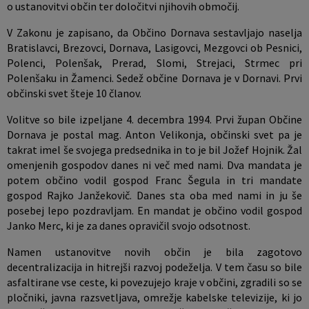
o ustanovitvi občin ter določitvi njihovih območij.
V Zakonu je zapisano, da Občino Dornava sestavljajo naselja
Bratislavci, Brezovci, Dornava, Lasigovci, Mezgovci ob Pesnici,
Polenci, Polenšak, Prerad, Slomi, Strejaci, Strmec pri
Polenšaku in Žamenci. Sedež občine Dornava je v Dornavi. Prvi
občinski svet šteje 10 članov.
Volitve so bile izpeljane 4. decembra 1994. Prvi župan Občine
Dornava je postal mag. Anton Velikonja, občinski svet pa je
takrat imel še svojega predsednika in to je bil Jožef Hojnik. Žal
omenjenih gospodov danes ni več med nami. Dva mandata je
potem občino vodil gospod Franc Šegula in tri mandate
gospod Rajko Janžekovič. Danes sta oba med nami in ju še
posebej lepo pozdravljam. En mandat je občino vodil gospod
Janko Merc, ki je za danes opravičil svojo odsotnost.
Namen ustanovitve novih občin je bila zagotovo
decentralizacija in hitrejši razvoj podeželja. V tem času so bile
asfaltirane vse ceste, ki povezujejo kraje v občini, zgradili so se
pločniki, javna razsvetljava, omrežje kabelske televizije, ki jo