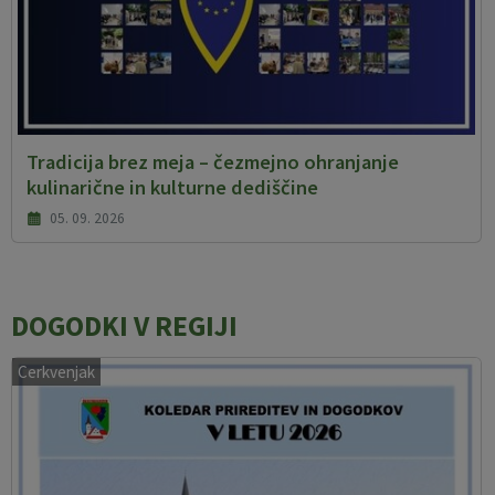
Tradicija brez meja – čezmejno ohranjanje
kulinarične in kulturne dediščine
05. 09. 2026
DOGODKI V REGIJI
Cerkvenjak