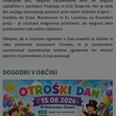
življenjsko pot, njegovo raziskovalno delo ter bogato
zapuščino v spodnjem Podravju in širši Štajerski. Ker je velik
del svojega ustvarjanja posvetil prav našim bližnjim krajem –
Središču ob Dravi, Markovcem in Sv. Lovrencu na Dravskem
polju – je razstava dragocena priložnost, da njegovo delo
predstavimo tudi našim občanom.
Vabljeni, da si razstavo ogledate v času uradnih ur občine in
tako poklonite pozornost človeku, ki je pomembno
zaznamoval razumevanje lokalne zgodovine ter ohranil
spomin na preteklost, ki nas povezuje.
DOGODKI V OBČINI