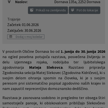
Naslov:
Dornava 135a
,
2252 Dornava
Prikaži na zemljevidu
Pot do lokacije
Trajanje
Začetek: 01.06.2026
Zaključek: 30.06.2026
Dodaj v moj koledar
V prostorih Občine Dornava bo od
1. junija do 30. junija 2026
na ogled posebna potujoča razstava, posvečena življenju in
delu izjemnega rojaka, rodoljuba ter ljubitelskega
zgodovinarja
Mateja Slekovca
. Razstavo pripravlja
Zgodovinska sekcija Matej Slekovec (Zgodovina Kidričevo), ki s
svojim delom ohranja spomin na človeka, ki je s svojim
peresom prvi sistematično popisal zgodovino naših krajev in
nam zapustil neprecenljivo domoznansko dediščino.
Razstava je zasnovana sodobno in pregledno ter obsega štiri
samostoječe panoje, ki obiskovalcem približajo Slekovčevo