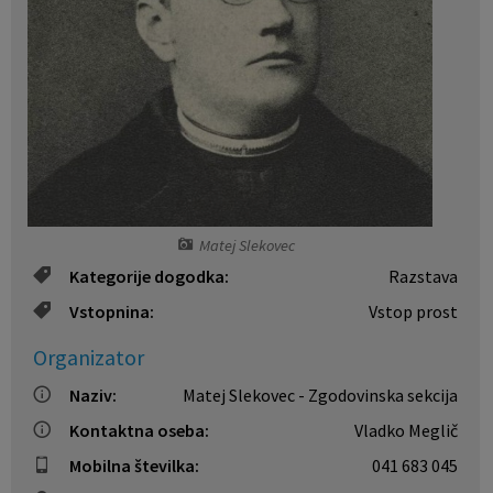
Vaške skupnosti
Prostorski akti občine
Naselja v občini
Predpisi in odloki
Organigram
Proračun občine
Varstvo osebnih podatkov
Lokalne volitve
Matej Slekovec
Temeljni akti občine
Kategorije dogodka:
Razstava
Strateški dokumenti
Vstopnina:
Vstop prost
Organizator
Katalog informacij javnega značaja
Naziv:
Matej Slekovec - Zgodovinska sekcija
Kontaktna oseba:
Vladko Meglič
Mobilna številka:
041 683 045