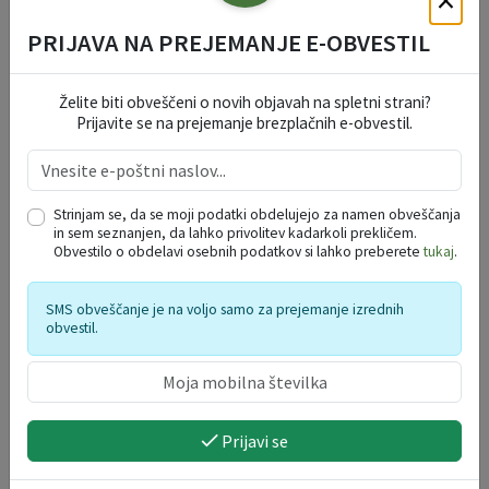
PRIJAVA NA PREJEMANJE E-OBVESTIL
Želite biti obveščeni o novih objavah na spletni strani?
Prijavite se na prejemanje brezplačnih e-obvestil.
MC poletje
Strinjam se, da se moji podatki obdelujejo za namen obveščanja
in sem seznanjen, da lahko privolitev kadarkoli prekličem.
07. 08. 2026
Obvestilo o obdelavi osebnih podatkov si lahko preberete
tukaj
.
Ptuj
SMS obveščanje je na voljo samo za prejemanje izrednih
obvestil.
Prijavi se