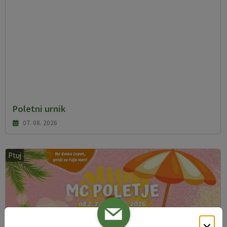
Poletni urnik
07. 08. 2026
Ptuj
×