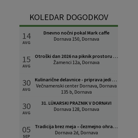
KOLEDAR DOGODKOV
Dnevno nočni pokal Mark caffe
14
Dornava 150, Dornava
AVG
Otroški dan 2026 na piknik prostoru v Žamencih
15
Žamenci 12a, Dornava
AVG
Kulinarične delavnice - priprava jedi povezanih z lükom
30
Večnamenski center Dornava, Dornava
AVG
135 b, Dornava
31. LÜKARSKI PRAZNIK V DORNAVI
30
Dornava 128, Dornava
AVG
Tradicija brez meja – čezmejno ohranjanje kulinarične in kulturne dediščine
05
Dornava 2d, Dornava
SEP