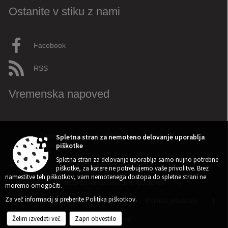
Ostanite v stiku z nami
Facebook
RSS
Vremenska napoved
Zasnova, izvedba in vzdrževanje: Sigmateh d.o.o.
Spletna stran za nemoteno delovanje uporablja
piškotke
Spletna stran za delovanje uporablja samo nujno potrebne
Splošni pogoji spletne strani
|
piškotke, za katere ne potrebujemo vaše privolitve. Brez
namestitve teh piškotkov, vam nemotenega dostopa do spletne strani ne
Center za varstvo osebnih podatkov
|
moremo omogočiti.
Izjava o dostopnosti (ZDSMA)
|
Politika piškotkov
|
Za več informacij si preberite
Politika piškotkov
.
Kazalo strani
Želim izvedeti več
Zapri obvestilo