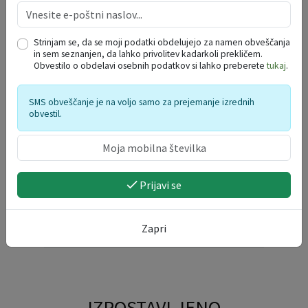
REEF: ENERGIJSKA
Strinjam se, da se moji podatki obdelujejo za namen obveščanja
UČINKOVITOST NA
in sem seznanjen, da lahko privolitev kadarkoli prekličem.
Obvestilo o obdelavi osebnih podatkov si lahko preberete
tukaj
.
PRVEM MESTU (EE1ST)
SMS obveščanje je na voljo samo za prejemanje izrednih
obvestil.
Prijavi se
Zapri
IZPOSTAVLJENO