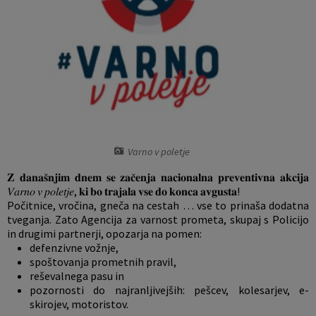
Vaške skupnosti
Prostorski akti občine
Naselja v občini
Predpisi in odloki
Organigram
Proračun občine
Varstvo osebnih podatkov
Lokalne volitve
Varno v poletje
Temeljni akti občine
𝐙 𝐝𝐚𝐧𝐚𝐬̌𝐧𝐣𝐢𝐦 𝐝𝐧𝐞𝐦 𝐬𝐞 𝐳𝐚𝐜̌𝐞𝐧𝐣𝐚 𝐧𝐚𝐜𝐢𝐨𝐧𝐚𝐥𝐧𝐚 𝐩𝐫𝐞𝐯𝐞𝐧𝐭𝐢𝐯𝐧𝐚 𝐚𝐤𝐜𝐢𝐣𝐚
𝑉𝑎𝑟𝑛𝑜 𝑣 𝑝𝑜𝑙𝑒𝑡𝑗𝑒, 𝐤𝐢 𝐛𝐨 𝐭𝐫𝐚𝐣𝐚𝐥𝐚 𝐯𝐬𝐞 𝐝𝐨 𝐤𝐨𝐧𝐜𝐚 𝐚𝐯𝐠𝐮𝐬𝐭𝐚!
Strateški dokumenti
Počitnice, vročina, gneča na cestah … vse to prinaša dodatna
tveganja. Zato Agencija za varnost prometa, skupaj s Policijo
Katalog informacij javnega značaja
in drugimi partnerji, opozarja na pomen:
defenzivne vožnje,
spoštovanja prometnih pravil,
reševalnega pasu in
pozornosti do najranljivejših: pešcev, kolesarjev, e-
skirojev, motoristov.