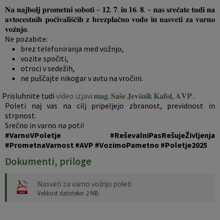
𝐍𝐚 𝐧𝐚𝐣𝐛𝐨𝐥𝐣 𝐩𝐫𝐨𝐦𝐞𝐭𝐧𝐢 𝐬𝐨𝐛𝐨𝐭𝐢 – 𝟏𝟐. 𝟕. 𝐢𝐧 𝟏𝟔. 𝟖. – 𝐧𝐚𝐬 𝐬𝐫𝐞𝐜̌𝐚𝐭𝐞 𝐭𝐮𝐝𝐢 𝐧𝐚
𝐚𝐯𝐭𝐨𝐜𝐞𝐬𝐭𝐧𝐢𝐡 𝐩𝐨𝐜̌𝐢𝐯𝐚𝐥𝐢𝐬̌𝐜̌𝐢𝐡 𝐳 𝐛𝐫𝐞𝐳𝐩𝐥𝐚𝐜̌𝐧𝐨 𝐯𝐨𝐝𝐨 𝐢𝐧 𝐧𝐚𝐬𝐯𝐞𝐭𝐢 𝐳𝐚 𝐯𝐚𝐫𝐧𝐨
𝐯𝐨𝐳̌𝐧𝐣𝐨.
Ne pozabite:
brez telefoniranja med vožnjo,
vozite spočiti,
otroci v sedežih,
ne puščajte nikogar v avtu na vročini.
risluhnite tudi
video izjavi 𝐦𝐚𝐠. 𝐒𝐚𝐬̌𝐞 𝐉𝐞𝐯𝐬̌𝐧𝐢𝐤 𝐊𝐚𝐟𝐨𝐥, 𝐀𝐕𝐏
.
Poleti naj vas na cilj pripeljejo zbranost, previdnost in
strpnost.
Srečno in varno na poti!
#VarnoVPoletje
#ReševalniPasRešujeŽivljenja
#PrometnaVarnost
#AVP
#VozimoPametno
#Poletje2025
Dokumenti, priloge
Nasveti za varno vožnjo poleti
Velikost datoteke: 2 MB