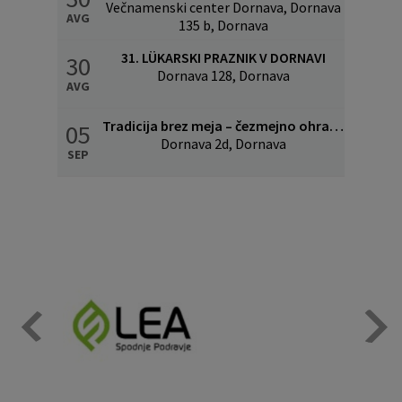
Večnamenski center Dornava, Dornava
AVG
135 b, Dornava
31. LÜKARSKI PRAZNIK V DORNAVI
30
Dornava 128, Dornava
AVG
Tradicija brez meja – čezmejno ohranjanje kulinarične in kulturne dediščine
05
Dornava 2d, Dornava
SEP