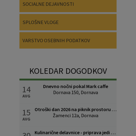
SOCIALNE DEJAVNOSTI
SPLOŠNE VLOGE
VARSTVO OSEBNIH PODATKOV
KOLEDAR DOGODKOV
Dnevno nočni pokal Mark caffe
14
Dornava 150, Dornava
AVG
Otroški dan 2026 na piknik prostoru v Žamencih
15
Žamenci 12a, Dornava
AVG
Kulinarične delavnice - priprava jedi povezanih z lükom
30