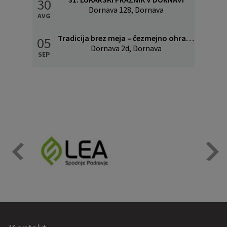
30
Dornava 128, Dornava
AVG
Tradicija brez meja – čezmejno ohranjanje kulinarične in kulturne dediščine
05
Dornava 2d, Dornava
SEP