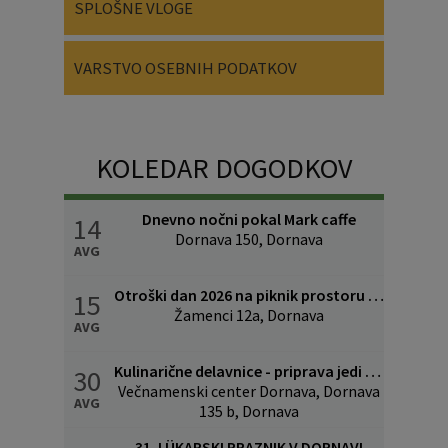
SPLOŠNE VLOGE
VARSTVO OSEBNIH PODATKOV
KOLEDAR DOGODKOV
Dnevno nočni pokal Mark caffe
14
Dornava 150, Dornava
AVG
Otroški dan 2026 na piknik prostoru v Žamencih
15
Žamenci 12a, Dornava
AVG
Kulinarične delavnice - priprava jedi povezanih z lükom
30
Večnamenski center Dornava, Dornava
AVG
135 b, Dornava
31. LÜKARSKI PRAZNIK V DORNAVI