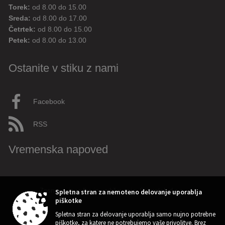
Torek:
od 8.00 do 15.00
Sreda:
od 8.00 do 17.00
Četrtek:
od 8.00 do 15.00
Petek:
od 8.00 do 13.00
Ostanite v stiku z nami
Facebook
RSS
Vremenska napoved
Zasnova, izvedba in vzdrževanje: Sigmateh d.o.o.
Spletna stran za nemoteno delovanje uporablja
piškotke
Spletna stran za delovanje uporablja samo nujno potrebne
Splošni pogoji spletne strani
|
piškotke, za katere ne potrebujemo vaše privolitve. Brez