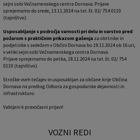
sejni sobi Večnamenskega centra Dornava.
Prijave
sprejemamo do srede, 13.11.2024 na tel. št. 02/ 754 0110
(tajništvo).
Usposabljanje s področja varnosti pri delu in varstvo pred
požarom s praktičnim prikazom gašenja
za
obrtnike in
podjetnike s sedežem v Občini Dornava bo 19.11.2024 ob 16.uri,
v veliki sejni sobi Večnamenskega centra Dornava.
Prijave sprejemamo do petka, 18.11.2024 na tel. št. 02/ 754
0110 (tajništvo).
Stroške vseh tečajev in usposabljan za občane krije Občina
Dornava na predlog Odbora za gospodarske dejavnosti in
infrastrukturo.
Vabljeni k pravočasni prijavi!
VOZNI REDI