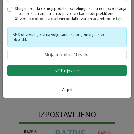
UČINKOVITOST NA
Strinjam se, da se moji podatki obdelujejo za namen obveščanja
PRVEM MESTU (EE1ST)
in sem seznanjen, da lahko privolitev kadarkoli prekličem.
Obvestilo o obdelavi osebnih podatkov si lahko preberete
tukaj
.
SMS obveščanje je na voljo samo za prejemanje izrednih
obvestil.
Prijavi se
Zapri
IZPOSTAVLJENO