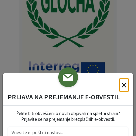
×
Navodila za uporabo aplikacije GloCha
.
PRIJAVA NA PREJEMANJE E-OBVESTIL
Želite biti obveščeni o novih objavah na spletni strani?
Prijavite se na prejemanje brezplačnih e-obvestil.
REEF: ENERGIJSKA