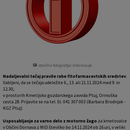
Vaške skupnosti
Prostorski akti občine
Naselja v občini
Predpisi in odloki
Organigram
Proračun občine
Varstvo osebnih podatkov
Lokalne volitve
Vzorčna fotografija: Informacije
Temeljni akti občine
Nadaljevalni tečaj pravile rabe fitofarmacevtskih sredstev
.
Strateški dokumenti
Vabljeni, da se tečaja udeležite 6., 13. ali 21.11.2024 med 9. in
12.30,
v prostorih Kmetijsko gozdarskega zavoda Ptuj, Ormoška
Katalog informacij javnega značaja
cesta 28. Prijavite se na tel. št. 041 307 003 (Barbara Brodnjak -
KGZ Ptuj).
Usposabljanje za varno delo z motorno žago
za kmetovalce
v Občini Dornava z MID številko bo 14.11.2024 ob 16.uri, v veliki